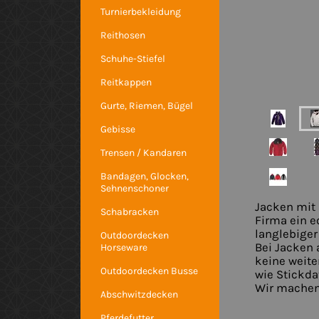
Turnierbekleidung
Reithosen
Schuhe-Stiefel
Reitkappen
Gurte, Riemen, Bügel
Gebisse
Trensen / Kandaren
Bandagen, Glocken,
Sehnenschoner
Jacken mit 
Schabracken
Firma ein 
langlebiger
Outdoordecken
Bei Jacken 
Horseware
keine weite
Outdoordecken Busse
wie Stickdat
Wir machen
Abschwitzdecken
Pferdefutter