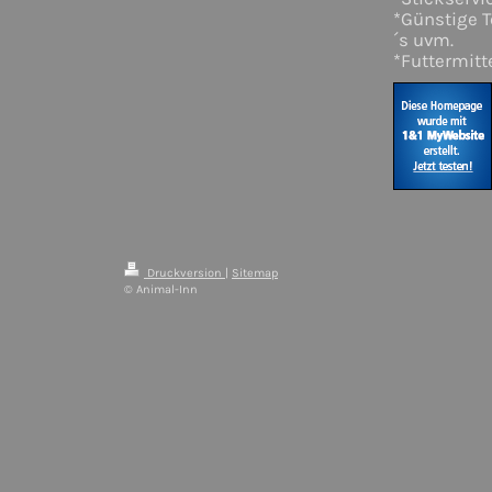
*Günstige T
´s uvm.
*Futtermitt
Druckversion
|
Sitemap
© Animal-Inn