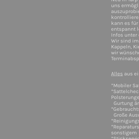
uns ermögli
auszuprobi
kontrollier
kann es für
entspannt l
Infos unter
Wir sind i
Kappeln, Ki
wir wünsch
Terminabspr
Alles
aus ei
*Mobiler Sa
*Sattelche
Polsterung
Gurtung än
*Gebrauchts
Große Ausw
*Reinigungs
*Reparaturs
sonstigem
*Stickservi