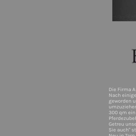
Die Firma A
Nach einige
geworden un
umzuziehen.
300 qm ein 
Pferdezubeh
Getreu unse
Sie auch" s
Neu in Tarp