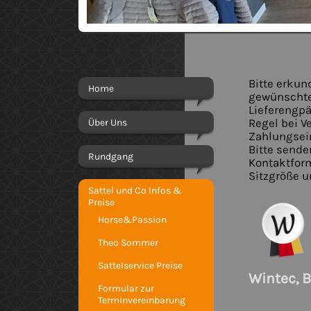
Bitte erkun
Home
gewünschten
Lieferengpä
Über Uns
Regel bei V
Zahlungsei
Bitte sende
Rundgang
Kontaktfor
Sitzgröße 
Sattel und Co Infos &
Preise
Horse&Passion
Theo Sommer
Sattelservice Preise
Wintec, B
Formular zur
Terminvereinbarung